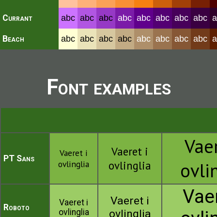
Currant
abc
abc
abc
abc
abc
abc
abc
abc
a
Beach
abc
abc
abc
abc
abc
abc
abc
abc
a
Font examples
Vaer
Vaeret i
Vaeret i
PT Sans
ovlinglia
ovlinglia
ovli
Vaer
Vaeret i
Vaeret i
Roboto
ovlinglia
ovlinglia