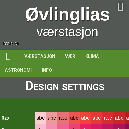
Øvlinglias
værstasjon
97.0 %
VÆRSTASJON
VÆR
KLIMA
ASTRONOMI
INFO
Design settings
Red
abc
abc
abc
abc
abc
abc
abc
abc
a