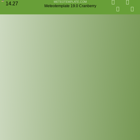
meteotemplate.com
14.27
Meteotemplate 19.0 Cranberry