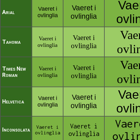
Vaer
Vaeret i
Vaeret i
Arial
ovlinglia
ovlinglia
ovli
Vaer
Vaeret i
Vaeret i
Tahoma
ovlinglia
ovlinglia
ovli
Vaer
Vaeret i
Vaeret i
Times New
Roman
ovlinglia
ovlinglia
ovli
Vaer
Vaeret i
Vaeret i
Helvetica
ovlinglia
ovlinglia
ovli
Vaer
Vaeret i
Vaeret i
Inconsolata
ovlinglia
ovlinglia
ovli