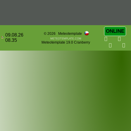
ONLINE
© 2026
Meteotemplate
09.08.26
meteotemplate.com
08.35
Meteotemplate 19.0 Cranberry