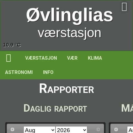
Øvlinglias
værstasjon
83.8 %
VÆRSTASJON
VÆR
KLIMA
ASTRONOMI
INFO
Rapporter
Daglig rapport
Må