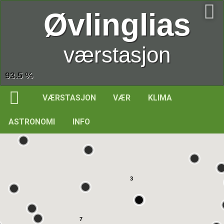
Øvlinglias
værstasjon
93.5 %
VÆRSTASJON
VÆR
KLIMA
ASTRONOMI
INFO
3
7