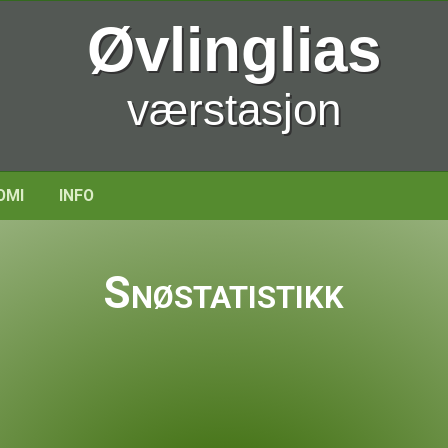
Øvlinglias
værstasjon
OMI
INFO
Snøstatistikk